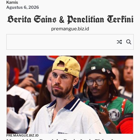
Kamis
Skip
Agustus 6, 2026
to
Berita Sains & Penelitian Terkini
content
premangue.biz.id
PREMANGUE.BIZ.ID