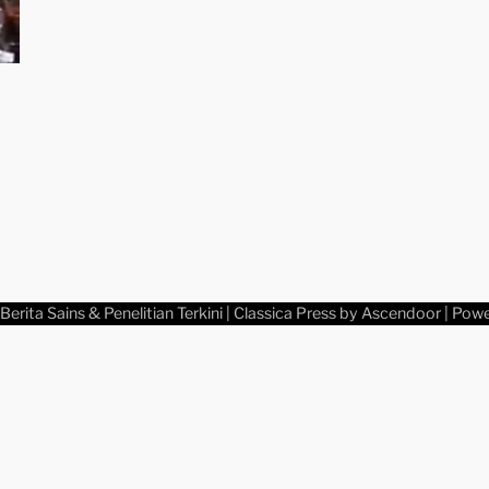
Berita Sains & Penelitian Terkini
| Classica Press by
Ascendoor
| Pow