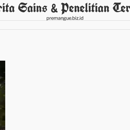
ita Sains & Penelitian Ter
premangue.biz.id