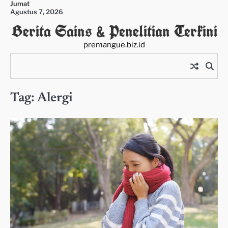
Jumat
Skip
Agustus 7, 2026
to
Berita Sains & Penelitian Terkini
content
premangue.biz.id
Tag:
Alergi