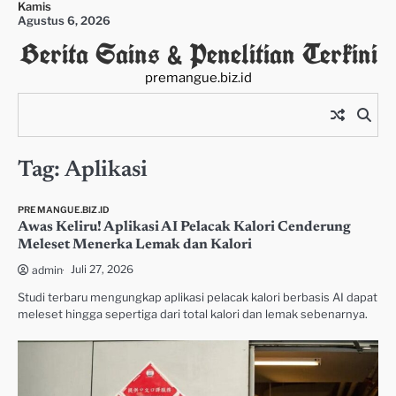
Kamis
Skip
Agustus 6, 2026
to
Berita Sains & Penelitian Terkini
content
premangue.biz.id
Tag:
Aplikasi
PREMANGUE.BIZ.ID
Awas Keliru! Aplikasi AI Pelacak Kalori Cenderung
Meleset Menerka Lemak dan Kalori
Juli 27, 2026
admin
Studi terbaru mengungkap aplikasi pelacak kalori berbasis AI dapat
meleset hingga sepertiga dari total kalori dan lemak sebenarnya.