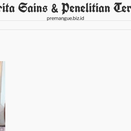
ita Sains & Penelitian Ter
premangue.biz.id