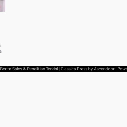
i
a
Berita Sains & Penelitian Terkini
| Classica Press by
Ascendoor
| Pow