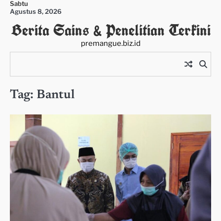
Sabtu
Skip
Agustus 8, 2026
to
Berita Sains & Penelitian Terkini
content
premangue.biz.id
Tag:
Bantul