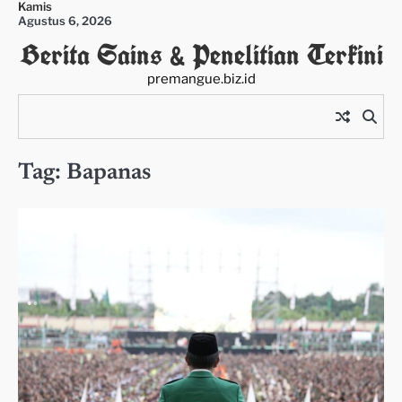
Kamis
Skip
Agustus 6, 2026
to
Berita Sains & Penelitian Terkini
content
premangue.biz.id
Tag:
Bapanas