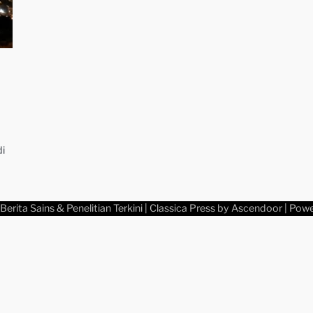
i
Berita Sains & Penelitian Terkini
| Classica Press by
Ascendoor
| Pow