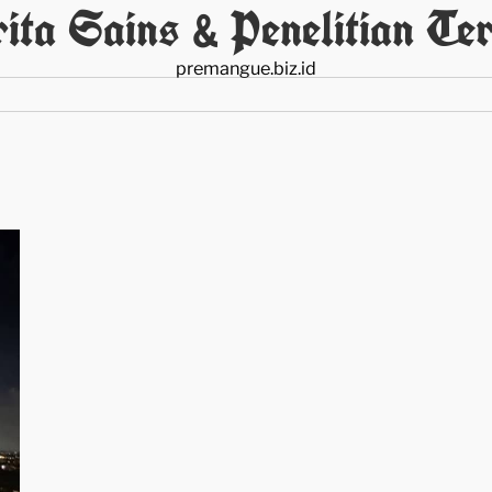
ita Sains & Penelitian Ter
premangue.biz.id