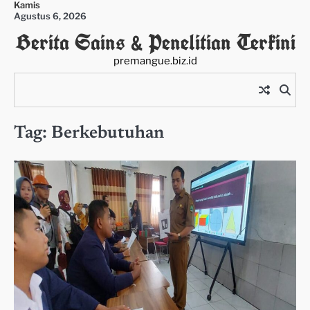
Kamis
Skip
Agustus 6, 2026
to
Berita Sains & Penelitian Terkini
content
premangue.biz.id
Tag:
Berkebutuhan