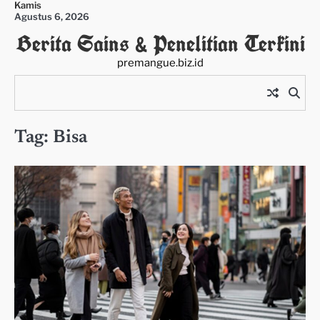
Kamis
Skip
Agustus 6, 2026
to
Berita Sains & Penelitian Terkini
content
premangue.biz.id
Tag:
Bisa