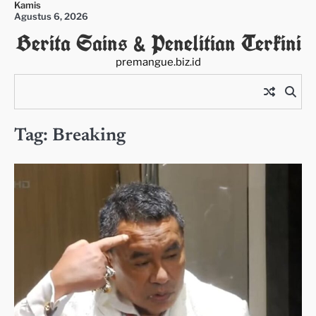
Kamis
Skip
Agustus 6, 2026
to
Berita Sains & Penelitian Terkini
content
premangue.biz.id
Tag:
Breaking