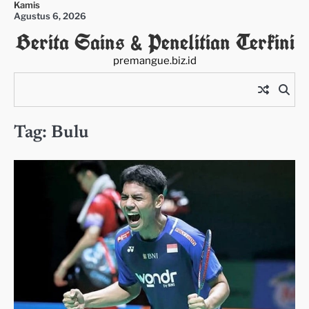
Kamis
Skip
Agustus 6, 2026
to
Berita Sains & Penelitian Terkini
content
premangue.biz.id
Tag:
Bulu