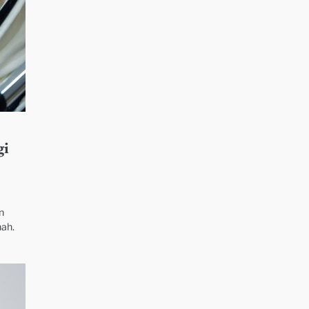
gi
n
nah.