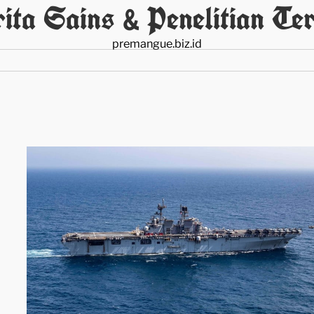
ita Sains & Penelitian Ter
premangue.biz.id