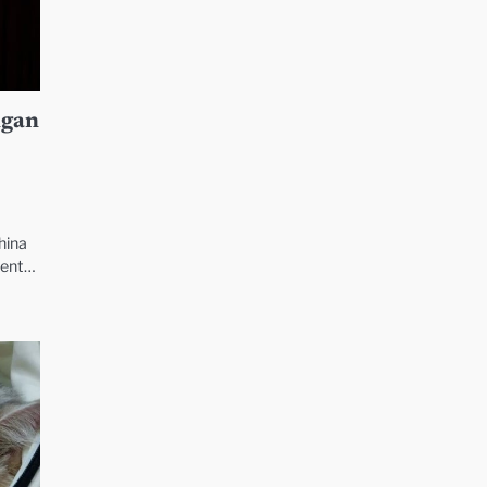
ngan
hina
dent…