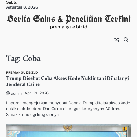
Sabtu
Skip
Agustus 8, 2026
to
Berita Sains & Penelitian Terkini
content
premangue.biz.id
Tag:
Coba
PREMANGUE.BIZ.ID
Trump Disebut Coba Akses Kode Nuklir tapi Dihalangi
Jenderal Caine
April 21, 2026
admin
Laporan mengejutkan menyebut Donald Trump ditolak akses kode
nuklir oleh Jenderal Dan Caine di tengah ketegangan AS-Iran.
Simak kronologi lengkapnya.