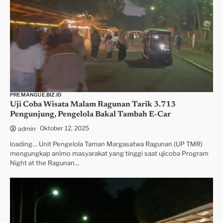
PREMANGUE.BIZ.ID
Uji Coba Wisata Malam Ragunan Tarik 3.713
Pengunjung, Pengelola Bakal Tambah E-Car
Oktober 12, 2025
admin
loading… Unit Pengelola Taman Margasatwa Ragunan (UP TMR)
mengungkap animo masyarakat yang tinggi saat ujicoba Program
Night at the Ragunan…