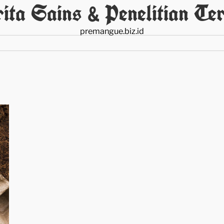
ita Sains & Penelitian Ter
premangue.biz.id