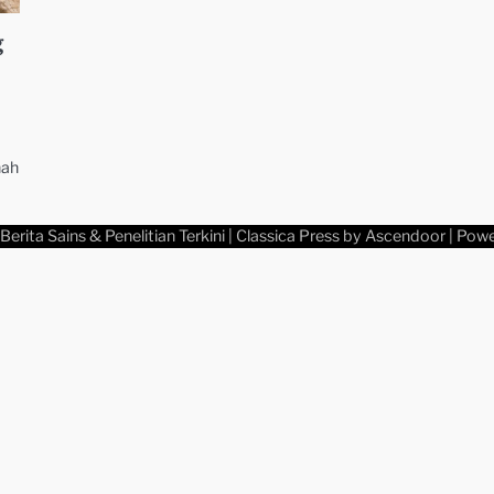
g
nah
Berita Sains & Penelitian Terkini
| Classica Press by
Ascendoor
| Pow