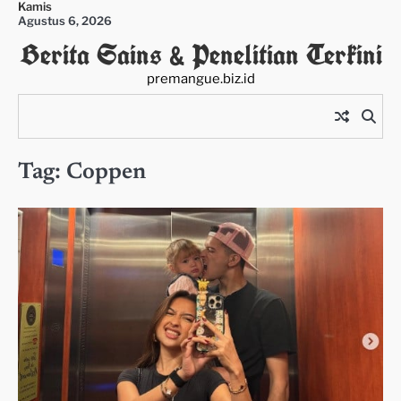
Kamis
Skip
Agustus 6, 2026
to
Berita Sains & Penelitian Terkini
content
premangue.biz.id
Tag:
Coppen