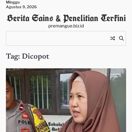
Minggu
Skip
Agustus 9, 2026
to
Berita Sains & Penelitian Terkini
content
premangue.biz.id
Tag:
Dicopot