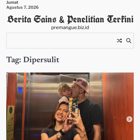
Jumat
Skip
Agustus 7, 2026
to
Berita Sains & Penelitian Terkini
content
premangue.biz.id
Tag:
Dipersulit