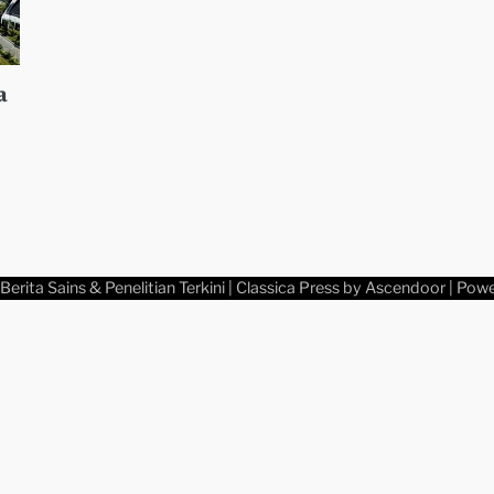
a
Berita Sains & Penelitian Terkini
| Classica Press by
Ascendoor
| Pow