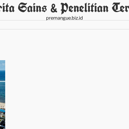
ita Sains & Penelitian Ter
premangue.biz.id