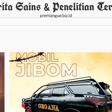
ita Sains & Penelitian Ter
premangue.biz.id