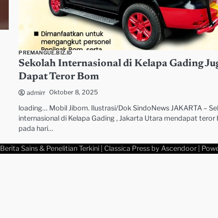
PREMANGUE.BIZ.ID
Sekolah Internasional di Kelapa Gading Ju
Dapat Teror Bom
Oktober 8, 2025
admin
loading… Mobil Jibom. Ilustrasi/Dok SindoNews JAKARTA – Se
internasional di Kelapa Gading , Jakarta Utara mendapat tero
pada hari…
Berita Sains & Penelitian Terkini
| Classica Press by
Ascendoor
| Pow