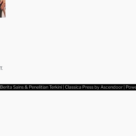
T.
Berita Sains & Penelitian Terkini
| Classica Press by
Ascendoor
| Pow