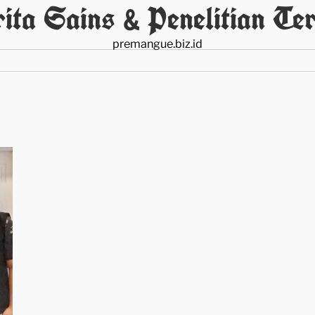
ita Sains & Penelitian Ter
premangue.biz.id