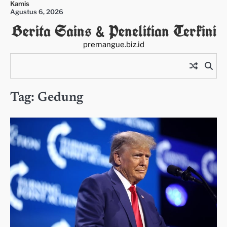
Kamis
Skip
Agustus 6, 2026
to
Berita Sains & Penelitian Terkini
content
premangue.biz.id
Tag:
Gedung