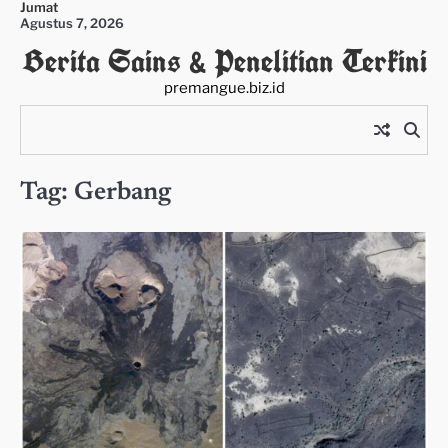
Jumat
Skip
Agustus 7, 2026
to
Berita Sains & Penelitian Terkini
content
premangue.biz.id
Tag:
Gerbang