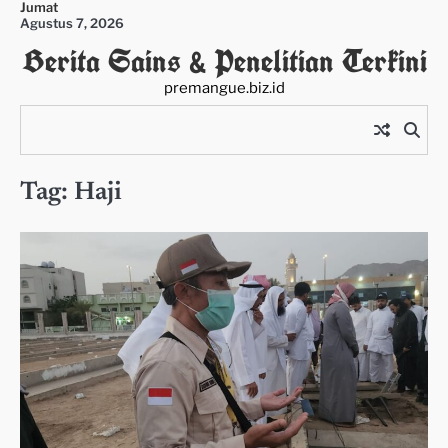
Jumat
Skip
Agustus 7, 2026
to
Berita Sains & Penelitian Terkini
content
premangue.biz.id
Tag:
Haji