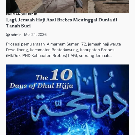
PREMANGUE.BIZ.ID
Lagi, Jemaah Haji Asal Brebes Meninggal Dunia di
Tanah Suci
Mei 24, 2026
admin
Prosesi pemularasan Almarhum Sumeri, 72, jemaah haji warga
Desa Jipang, Kecamatan Bantarkawung, Kabupaten Brebes.
(MI/Dok. PHD Kabupaten Brebes) LAGI, seorang Jemaah…