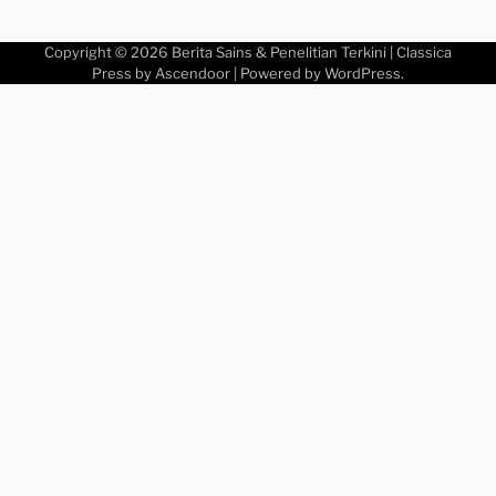
Copyright © 2026
Berita Sains & Penelitian Terkini
| Classica
Press by
Ascendoor
| Powered by
WordPress
.