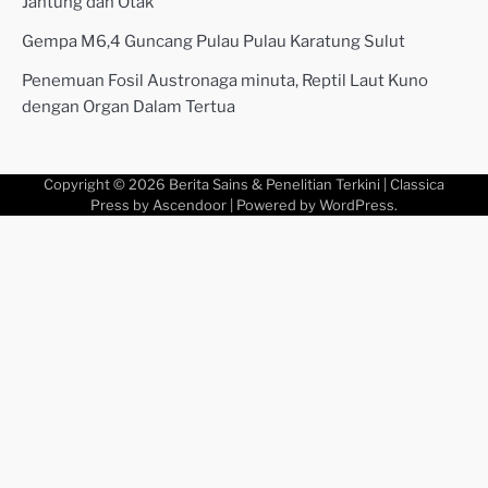
Jantung dan Otak
Gempa M6,4 Guncang Pulau Pulau Karatung Sulut
Penemuan Fosil Austronaga minuta, Reptil Laut Kuno
dengan Organ Dalam Tertua
Copyright © 2026
Berita Sains & Penelitian Terkini
| Classica
Press by
Ascendoor
| Powered by
WordPress
.