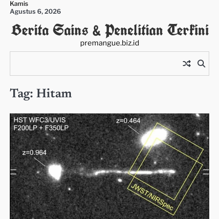
Kamis
Skip
Agustus 6, 2026
to
Berita Sains & Penelitian Terkini
content
premangue.biz.id
Tag:
Hitam