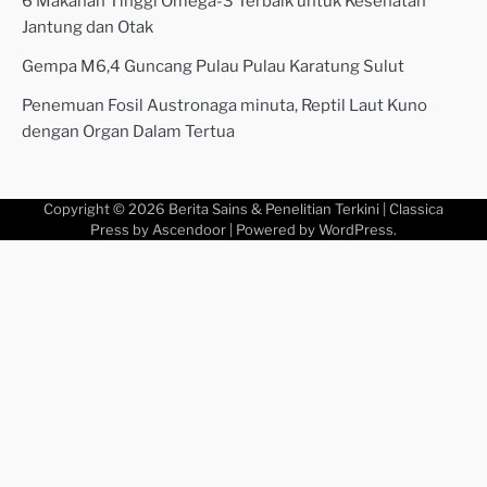
6 Makanan Tinggi Omega-3 Terbaik untuk Kesehatan
Jantung dan Otak
Gempa M6,4 Guncang Pulau Pulau Karatung Sulut
Penemuan Fosil Austronaga minuta, Reptil Laut Kuno
dengan Organ Dalam Tertua
Copyright © 2026
Berita Sains & Penelitian Terkini
| Classica
Press by
Ascendoor
| Powered by
WordPress
.