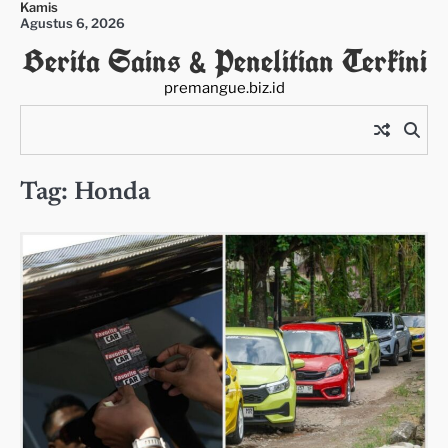
Kamis
Skip
Agustus 6, 2026
to
Berita Sains & Penelitian Terkini
content
premangue.biz.id
Tag:
Honda