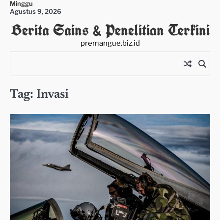
Minggu
Skip
Agustus 9, 2026
to
Berita Sains & Penelitian Terkini
content
premangue.biz.id
Tag:
Invasi