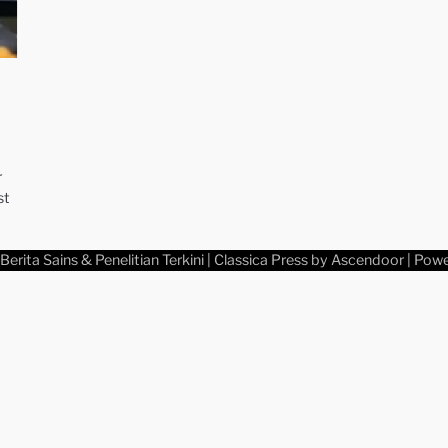
r
st
Berita Sains & Penelitian Terkini
| Classica Press by
Ascendoor
| Pow