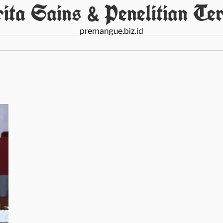
ita Sains & Penelitian Ter
premangue.biz.id