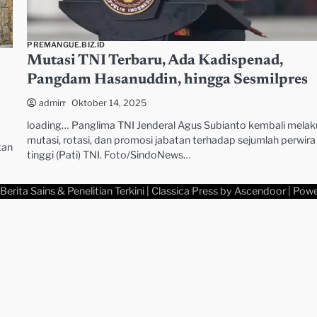
PREMANGUE.BIZ.ID
Mutasi TNI Terbaru, Ada Kadispenad,
Pangdam Hasanuddin, hingga Sesmilpres
Oktober 14, 2025
admin
loading… Panglima TNI Jenderal Agus Subianto kembali mela
mutasi, rotasi, dan promosi jabatan terhadap sejumlah perwira
tan
tinggi (Pati) TNI. Foto/SindoNews…
Berita Sains & Penelitian Terkini
| Classica Press by
Ascendoor
| Pow