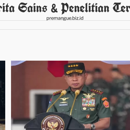
ita Sains & Penelitian Ter
premangue.biz.id