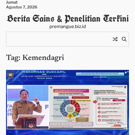
Jumat
Skip
Agustus 7, 2026
to
Berita Sains & Penelitian Terkini
content
premangue.biz.id
Tag:
Kemendagri