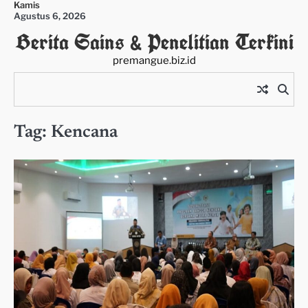
Kamis
Skip
Agustus 6, 2026
to
Berita Sains & Penelitian Terkini
content
premangue.biz.id
Tag:
Kencana