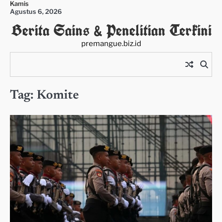
Kamis
Skip
Agustus 6, 2026
to
Berita Sains & Penelitian Terkini
content
premangue.biz.id
Tag:
Komite