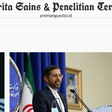
ita Sains & Penelitian Ter
premangue.biz.id