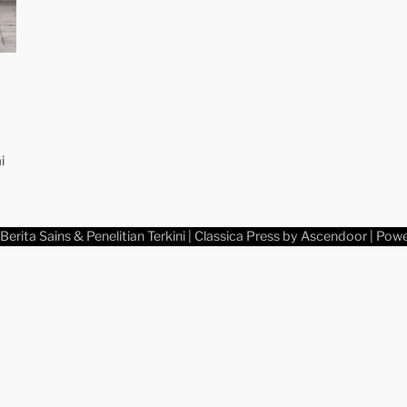
i
Berita Sains & Penelitian Terkini
| Classica Press by
Ascendoor
| Pow