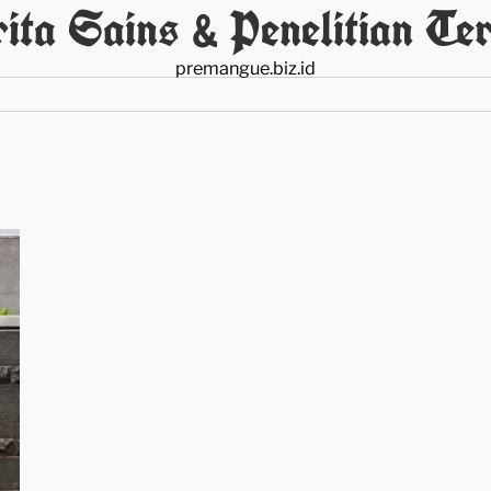
ita Sains & Penelitian Ter
premangue.biz.id