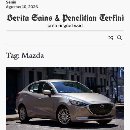
Senin
Skip
Agustus 10, 2026
to
Berita Sains & Penelitian Terkini
content
premangue.biz.id
Tag:
Mazda