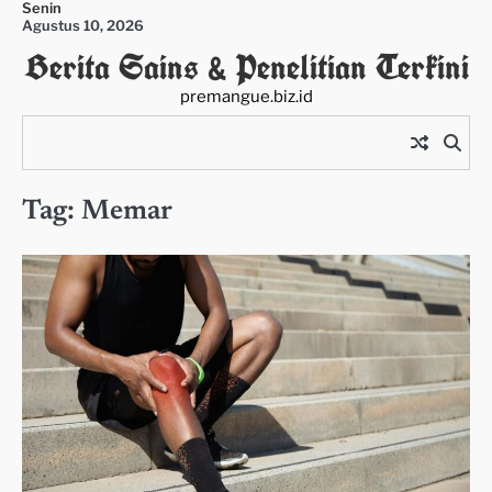
Senin
Skip
Agustus 10, 2026
to
Berita Sains & Penelitian Terkini
content
premangue.biz.id
Tag:
Memar