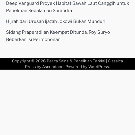
Deep Vanguard Proyek Habitat Bawah Laut Canggih untuk
Penelitian Kedalaman Samudra
Hijrah dari Urusan Ijazah Jokowi Bukan Mundur!
Sidang Praperadilan Keempat Ditunda, Roy Suryo
Beberkan Isi Permohonan
Copyright © 2026
Berita Sains & Penelitian Terkini
| Classica
Press by
Ascendoor
| Powered by
WordPress
.