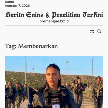
Jumat
Skip
Agustus 7, 2026
to
Berita Sains & Penelitian Terkini
content
premangue.biz.id
Tag:
Membenarkan