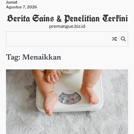
Jumat
Skip
Agustus 7, 2026
to
Berita Sains & Penelitian Terkini
content
premangue.biz.id
Tag:
Menaikkan