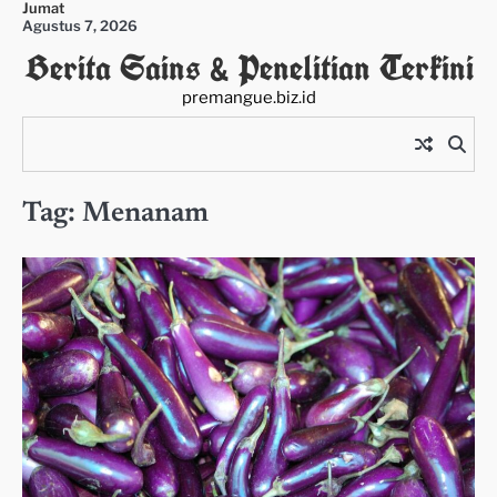
Jumat
Skip
Agustus 7, 2026
to
Berita Sains & Penelitian Terkini
content
premangue.biz.id
Tag:
Menanam