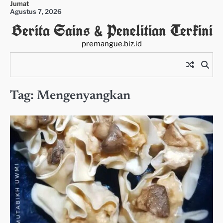
Jumat
Skip
Agustus 7, 2026
to
Berita Sains & Penelitian Terkini
content
premangue.biz.id
Tag:
Mengenyangkan