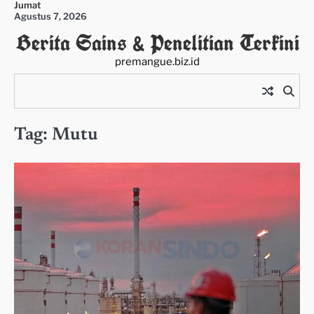
Jumat
Skip
Agustus 7, 2026
to
Berita Sains & Penelitian Terkini
content
premangue.biz.id
Tag:
Mutu