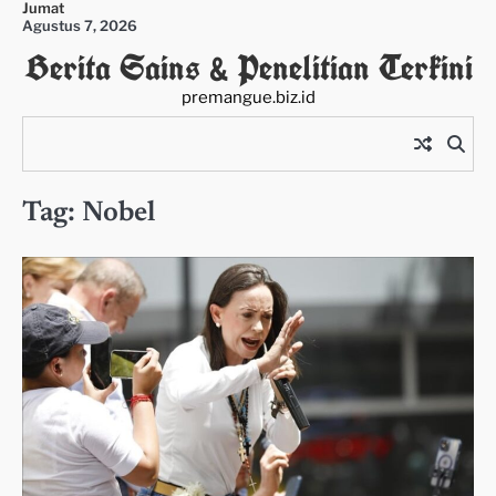
Jumat
Skip
Agustus 7, 2026
to
Berita Sains & Penelitian Terkini
content
premangue.biz.id
Tag:
Nobel