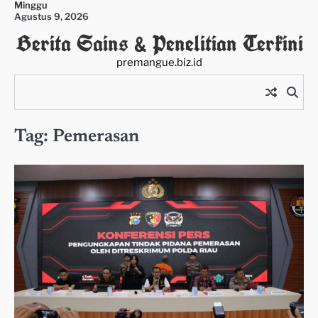
Minggu
Skip
Agustus 9, 2026
to
Berita Sains & Penelitian Terkini
content
premangue.biz.id
Tag:
Pemerasan