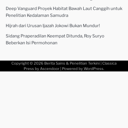
Deep Vanguard Proyek Habitat Bawah Laut Canggih untuk
Penelitian Kedalaman Samudra
Hijrah dari Urusan Ijazah Jokowi Bukan Mundur!
Sidang Praperadilan Keempat Ditunda, Roy Suryo
Beberkan Isi Permohonan
Copyright © 2026
Berita Sains & Penelitian Terkini
| Classica
Press by
Ascendoor
| Powered by
WordPress
.