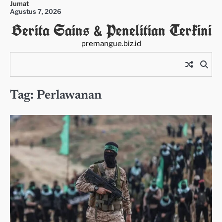
Jumat
Skip
Agustus 7, 2026
to
Berita Sains & Penelitian Terkini
content
premangue.biz.id
Tag:
Perlawanan