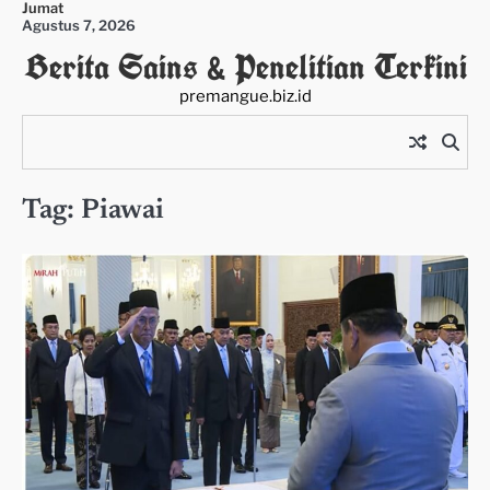
Jumat
Skip
Agustus 7, 2026
to
Berita Sains & Penelitian Terkini
content
premangue.biz.id
Tag:
Piawai