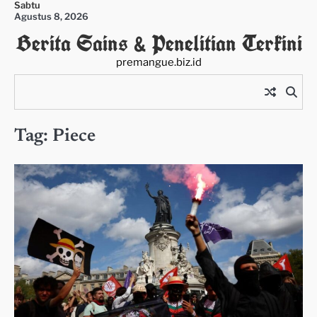
Sabtu
Skip
Agustus 8, 2026
to
Berita Sains & Penelitian Terkini
content
premangue.biz.id
Tag:
Piece