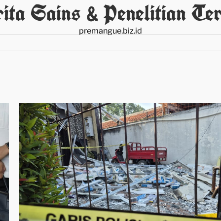
ita Sains & Penelitian Ter
premangue.biz.id