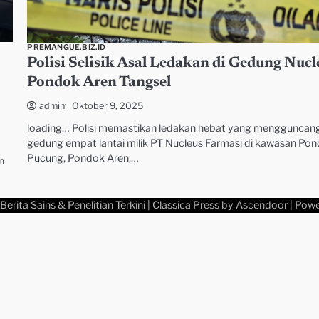
PREMANGUE.BIZ.ID
Polisi Selisik Asal Ledakan di Gedung Nucl
Pondok Aren Tangsel
Oktober 9, 2025
admin
loading… Polisi memastikan ledakan hebat yang mengguncan
gedung empat lantai milik PT Nucleus Farmasi di kawasan Po
Pucung, Pondok Aren,…
n
Berita Sains & Penelitian Terkini
| Classica Press by
Ascendoor
| Pow