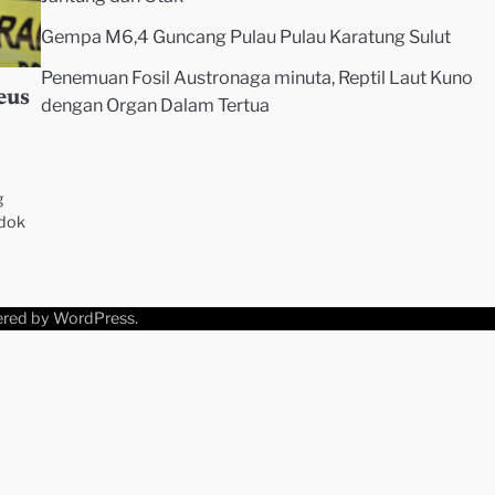
Gempa M6,4 Guncang Pulau Pulau Karatung Sulut
Penemuan Fosil Austronaga minuta, Reptil Laut Kuno
eus
dengan Organ Dalam Tertua
g
ndok
ered by
WordPress
.