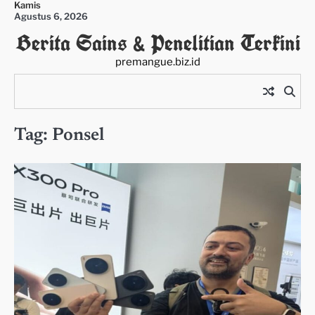
Kamis
Skip
Agustus 6, 2026
to
Berita Sains & Penelitian Terkini
content
premangue.biz.id
Tag:
Ponsel