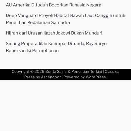
AU Amerika Dituduh Bocorkan Rahasia Negara
Deep Vanguard Proyek Habitat Bawah Laut Canggih untuk
Penelitian Kedalaman Samudra
Hijrah dari Urusan Ijazah Jokowi Bukan Mundur!
Sidang Praperadilan Keempat Ditunda, Roy Suryo
Beberkan Isi Permohonan
Copyright © 2026
Berita Sains & Penelitian Terkini
| Classica
Press by
Ascendoor
| Powered by
WordPress
.