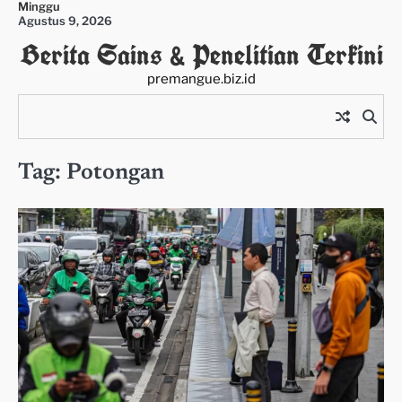
Minggu
Skip
Agustus 9, 2026
to
Berita Sains & Penelitian Terkini
content
premangue.biz.id
Tag:
Potongan