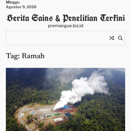
Minggu
Skip
Agustus 9, 2026
to
Berita Sains & Penelitian Terkini
content
premangue.biz.id
Tag:
Ramah