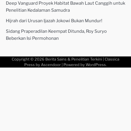
Deep Vanguard Proyek Habitat Bawah Laut Canggih untuk
Penelitian Kedalaman Samudra
Hijrah dari Urusan Ijazah Jokowi Bukan Mundur!
Sidang Praperadilan Keempat Ditunda, Roy Suryo
Beberkan Isi Permohonan
Copyright © 2026
Berita Sains & Penelitian Terkini
| Classica
Press by
Ascendoor
| Powered by
WordPress
.